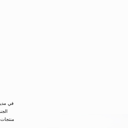
الجن
منتجات أ