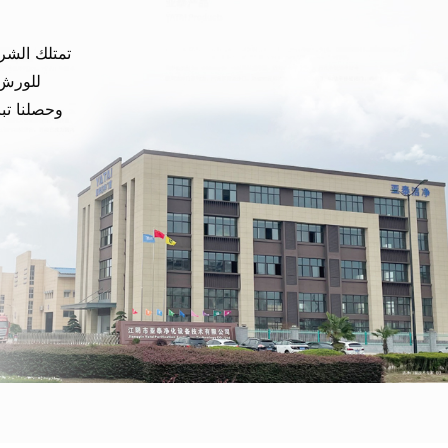
تمتلك الشرك
للورش 