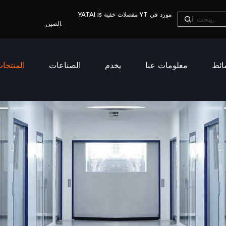
مفصلات خفية YT مورد في
YATAI is
.
الصين
ائط
معلومات عنا
يخدم
الصناعات
المنتجا