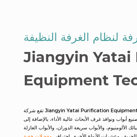
فة لنظام الغرفة النظيفة
Jiangyin Yatai 
Equipment Tec
تقع شركة Jiangyin Yatai Purification Equipment Technology Co., Ltd. في مدينة جيانغين بمقاطعة جيانغسو، على الضفة
ع أبواب ونوافذ غرف الأبحاث عالية الأداء، بالإضافة إلى
الألومنيوم، والأبواب سريعة الدوران، والأبواب العازلة
للحريق، وعشرات الأنواع الأخرى. احترافي