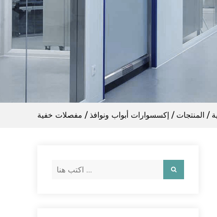
ة
/
المنتجات
/
إكسسوارات أبواب ونوافذ
/