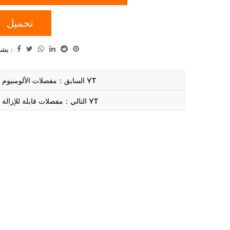
تحميل
يشارك :
السابق：مفصلات الألومنيوم YT
التالي：مفصلات قابلة للإزالة YT