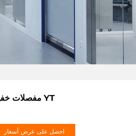
مفصلات خفية YT
احصل على عرض أسعار