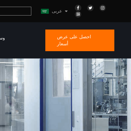
عربى
احصل على عرض
وس
أسعار