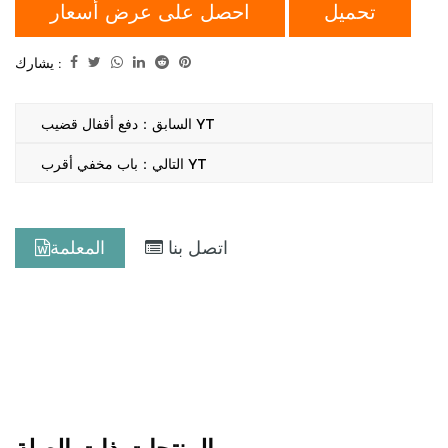
تحميل
احصل على عرض أسعار
يشارك :
السابق：دفع أقفال قضيب YT
التالي：باب مخفي أقرب YT
اتصل بنا
المعلمة