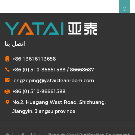
allows uncontrolled air to cross a zone boundary.
Pharmaceutical batches fail, semiconductor yields drop, and
hospital operating rooms lose sterility. The door is not ...
اتصل بنا
+86 13616113658
+86 (0) 510-86661588 / 86668687
lengzeping@yataicleanroom.com
+86 (0) 510-86661588
No.2, Huagang West Road, Shizhuang,
Jiangyin, Jiangsu province