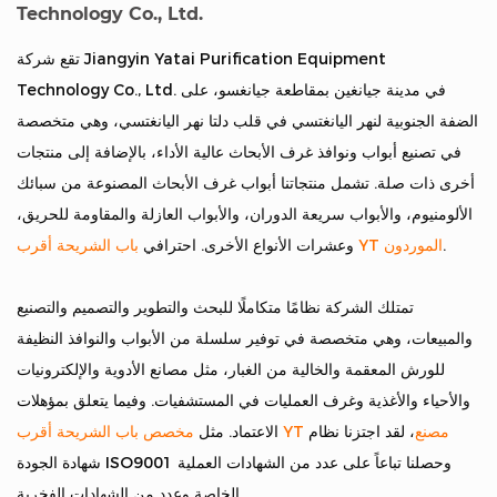
Technology Co., Ltd.
تقع شركة Jiangyin Yatai Purification Equipment
Technology Co., Ltd. في مدينة جيانغين بمقاطعة جيانغسو، على
الضفة الجنوبية لنهر اليانغتسي في قلب دلتا نهر اليانغتسي، وهي متخصصة
في تصنيع أبواب ونوافذ غرف الأبحاث عالية الأداء، بالإضافة إلى منتجات
أخرى ذات صلة. تشمل منتجاتنا أبواب غرف الأبحاث المصنوعة من سبائك
الألومنيوم، والأبواب سريعة الدوران، والأبواب العازلة والمقاومة للحريق،
.
باب الشريحة أقرب YT الموردون
وعشرات الأنواع الأخرى. احترافي
تمتلك الشركة نظامًا متكاملًا للبحث والتطوير والتصميم والتصنيع
والمبيعات، وهي متخصصة في توفير سلسلة من الأبواب والنوافذ النظيفة
للورش المعقمة والخالية من الغبار، مثل مصانع الأدوية والإلكترونيات
والأحياء والأغذية وغرف العمليات في المستشفيات. وفيما يتعلق بمؤهلات
مخصص باب الشريحة أقرب YT مصنع
، لقد اجتزنا نظام
الاعتماد. مثل
شهادة الجودة ISO9001 وحصلنا تباعاً على عدد من الشهادات العملية
الخاصة وعدد من الشهادات الفخرية.